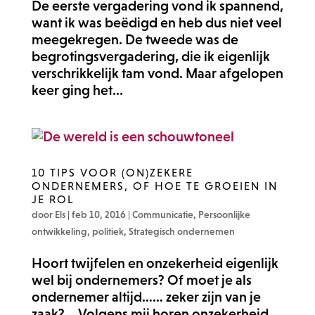
De eerste vergadering vond ik spannend,
want ik was beëdigd en heb dus niet veel
meegekregen. De tweede was de
begrotingsvergadering, die ik eigenlijk
verschrikkelijk tam vond. Maar afgelopen
keer ging het...
10 TIPS VOOR (ON)ZEKERE
ONDERNEMERS, OF HOE TE GROEIEN IN
JE ROL
door
Els
|
feb 10, 2016
|
Communicatie
,
Persoonlijke
ontwikkeling
,
politiek
,
Strategisch ondernemen
Hoort twijfelen en onzekerheid eigenlijk
wel bij ondernemers? Of moet je als
ondernemer altijd…… zeker zijn van je
zaak? Volgens mij horen onzekerheid