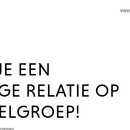
voo
JE EEN
E RELATIE OP
ELGROEP!
dernemen