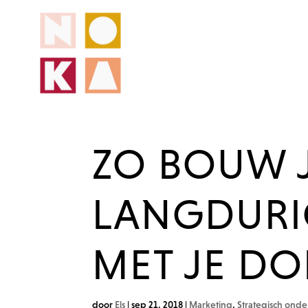
ZO BOUW 
LANGDURIG
MET JE DO
door
Els
|
sep 21, 2018
|
Marketing
,
Strategisch on