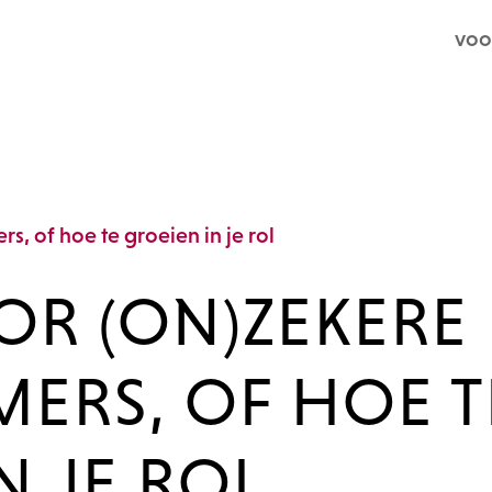
voo
OOR (ON)ZEKERE
ERS, OF HOE T
N JE ROL