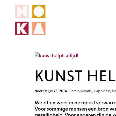
KUNST HELP
door
Els
|
jul 23, 2016
|
Communicatie
,
Happiness
,
Pe
We zitten weer in de meest verwarr
Voor sommige mensen een bron van v
gezelligheid. Voor anderen zijn de 