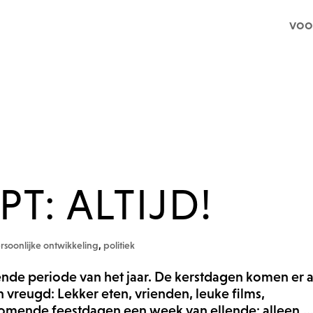
voo
T: ALTIJD!
rsoonlijke ontwikkeling
,
politiek
ende periode van het jaar. De kerstdagen komen er 
reugd: Lekker eten, vrienden, leuke films,
komende feestdagen een week van ellende: alleen,..