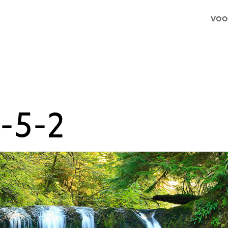
voo
-5-2