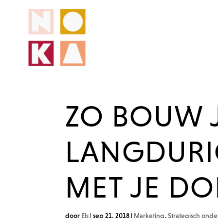
ZO BOUW 
LANGDURIG
MET JE DO
door
Els
|
sep 21, 2018
|
Marketing
,
Strategisch on