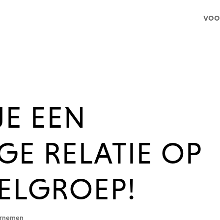
voo
JE EEN
E RELATIE OP
ELGROEP!
dernemen