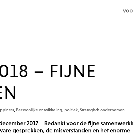
voo
018 – FIJNE
EN
ppiness
,
Persoonlijke ontwikkeling
,
politiek
,
Strategisch ondernemen
26 december 2017 Bedankt voor de fijne samenwerki
 zware gesprekken, de misverstanden en het enorme