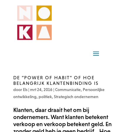
DE ”POWER OF HABIT” OF HOE
BELANGRIJK KLANTENBINDING IS
door
Els
|
mrt 24, 2016
|
Communicatie
,
Persoonlijke
ontwikkeling
,
politiek
,
Strategisch ondernemen
Klanten, daar draait het om bij
ondernemers. Want klanten betekent
verkoop en verkoop betekent geld. En
zonder geld heb je geen bedrijf. Hoe