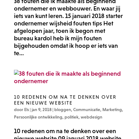
38 fouten die ik maakte als beginnend
ondernemer en webbouwer. En waar jij
iets van kunt leren. 15 januari 2018 starter
ondernemer wijsheid fouten tips Het
afgelopen jaar, toen ik begon met
bureau kardol heb ik mijn fouten
bijgehouden omdat ik hoop er iets van
te...
10 REDENEN OM NA TE DENKEN OVER
EEN NIEUWE WEBSITE
door
Els
|
jan 9, 2018
|
bloggen
,
Communicatie
,
Marketing
,
Persoonlijke ontwikkeling
,
politiek
,
webdesign
10 redenen om na te denken over een
nieuwe website 09 januari 2018 website