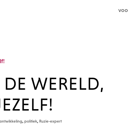
voo
 DE WERELD,
JEZELF!
 ontwikkeling
,
politiek
,
Ruzie-expert