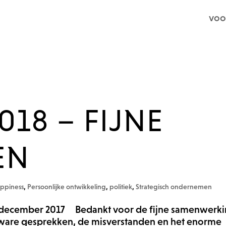
voo
018 – FIJNE
EN
ppiness
,
Persoonlijke ontwikkeling
,
politiek
,
Strategisch ondernemen
26 december 2017 Bedankt voor de fijne samenwerki
 zware gesprekken, de misverstanden en het enorme