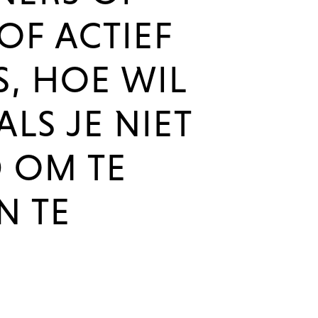
OF ACTIEF
S, HOE WIL
LS JE NIET
D OM TE
N TE