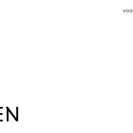
voo
EN