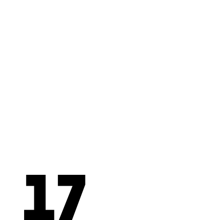
LUISTEREN.
5 luistertips
17