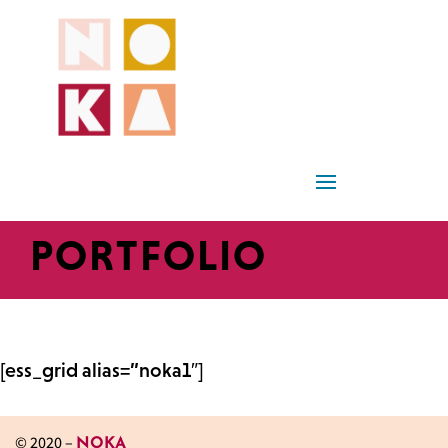
PORTFOLIO
[ess_grid alias=”noka1″]
© 2020 –
NOKA